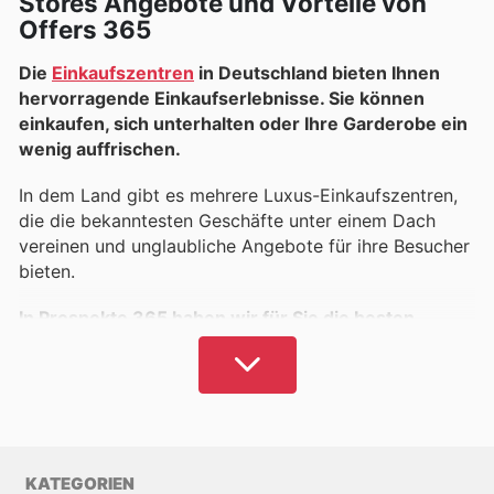
Stores Angebote und Vorteile von
Offers 365
Die
Einkaufszentren
in Deutschland bieten Ihnen
hervorragende Einkaufserlebnisse. Sie können
einkaufen, sich unterhalten oder Ihre Garderobe ein
wenig auffrischen.
In dem Land gibt es mehrere Luxus-Einkaufszentren,
die die bekanntesten Geschäfte unter einem Dach
vereinen und unglaubliche Angebote für ihre Besucher
bieten.
In Prospekte 365 haben wir für Sie die besten
Kataloge der Einkaufszentren, in denen Sie das
gesamte Angebot und die Verfügbarkeit der Artikel
überprüfen können.
Nehmen Sie sich einen Moment Zeit, um sich über
aktuelle Aktionen zu informieren, bevor Sie einkaufen
KATEGORIEN
gehen, und sparen Sie Ihr Geld, indem Sie