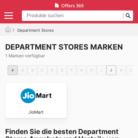
Department Stores
DEPARTMENT STORES MARKEN
1 Marken verfügbar
#
A
B
C
D
E
F
G
H
I
J
K
L
JioMart
Finden Sie die besten Department