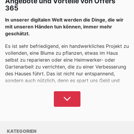
Angebote und Vorteile von Offers
365
In unserer digitalen Welt werden die Dinge, die wir
mit unseren Händen tun können, immer mehr
geschätzt.
Es ist sehr befriedigend, ein handwerkliches Projekt zu
vollenden, eine Blume zu pflanzen, etwas im Haus
selbst zu reparieren oder eine Heimwerker- oder
Gartenarbeit zu verrichten, die zu einer Verbesserung
des Hauses führt. Das ist nicht nur entspannend,
sondern auch nützlich, denn es spart uns Geld und
bringt unsere Fähigkeiten zum Einsatz. Wichtig ist
auch, dass diese Aktivitäten keine übermäßigen
Investitionen erfordern, da es immer möglich ist, die
niedrigsten Preise und Rabatte auf Produkte dafür zu
nutzen.
Auf Prospekte 365 sammeln wir die besten Artikel
KATEGORIEN