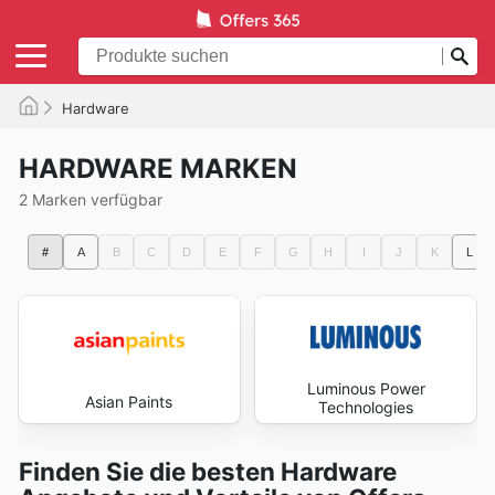
Hardware
HARDWARE MARKEN
2 Marken verfügbar
#
A
B
C
D
E
F
G
H
I
J
K
L
Luminous Power
Asian Paints
Technologies
Finden Sie die besten Hardware