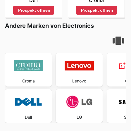
Dell
Croma
Prospekt öffnen
Prospekt öffnen
Andere Marken von Electronics
Croma
Lenovo
On
Dell
LG
Sa