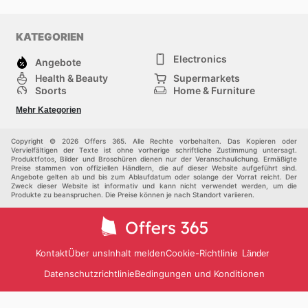
KATEGORIEN
Electronics
Angebote
Health & Beauty
Supermarkets
Sports
Home & Furniture
Fashion
Hardware
Mehr Kategorien
Kids
Department Stores
Others
Copyright © 2026 Offers 365. Alle Rechte vorbehalten. Das Kopieren oder
Vervielfältigen der Texte ist ohne vorherige schriftliche Zustimmung untersagt.
Produktfotos, Bilder und Broschüren dienen nur der Veranschaulichung. Ermäßigte
Preise stammen von offiziellen Händlern, die auf dieser Website aufgeführt sind.
Angebote gelten ab und bis zum Ablaufdatum oder solange der Vorrat reicht. Der
Zweck dieser Website ist informativ und kann nicht verwendet werden, um die
Produkte zu beanspruchen. Die Preise können je nach Standort variieren.
Kontakt
Über uns
Inhalt melden
Cookie-Richtlinie
Länder
Datenschutzrichtlinie
Bedingungen und Konditionen