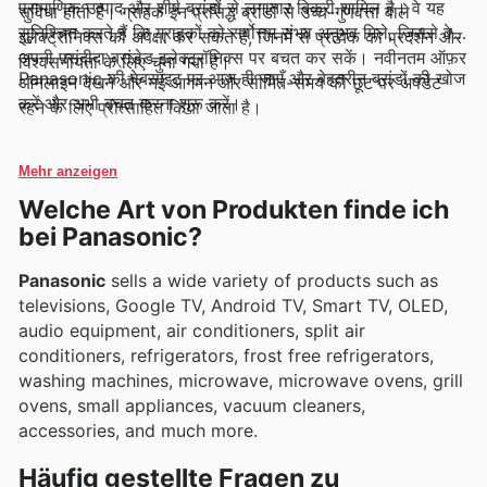
प्रामाणिक उत्पाद और शीर्ष ब्रांडों से लगातार बिक्री शामिल है। वे यह
सुविधा होती है। ग्राहक इन प्रसिद्ध ब्रांडों से उच्च-गुणवत्ता वाले
सुनिश्चित करते हैं कि ग्राहकों को सर्वोत्तम संभव अनुभव मिले, जिससे वे
इलेक्ट्रॉनिक्स की अपेक्षा कर सकते हैं, जिनमें से प्रत्येक को प्रदर्शन और
अपनी पसंदीदा ब्रांडेड इलेक्ट्रॉनिक्स पर बचत कर सकें। नवीनतम ऑफ़र
विश्वसनीयता के लिए चुना गया है।
Panasonic की वेबसाइट पर आज ही जाएँ और बेहतरीन ब्रांडों की खोज
ऑनलाइन देखने और नई आगमन और सीमित-समय की छूट पर अपडेट
करें और अभी बचत करना शुरू करें।
रहने के लिए प्रोत्साहित किया जाता है।
Mehr anzeigen
Welche Art von Produkten finde ich
bei Panasonic?
Panasonic
sells a wide variety of products such as
televisions, Google TV, Android TV, Smart TV, OLED,
audio equipment, air conditioners, split air
conditioners, refrigerators, frost free refrigerators,
washing machines, microwave, microwave ovens, grill
ovens, small appliances, vacuum cleaners,
accessories, and much more.
Häufig gestellte Fragen zu